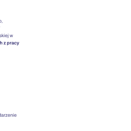
o,
W
skiej w
h z pracy
ydarzenie