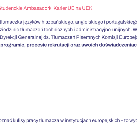
Studenckie Ambasadorki Karier UE na UEK
.
łumaczka języków hiszpańskiego, angielskiego i portugalskieg
 dziedzinie tłumaczeń technicznych i administracyjno-unijnych. 
 Dyrekcji Generalnej ds. Tłumaczeń Pisemnych Komisji Europej
rogramie, procesie rekrutacji oraz swoich doświadczeniac
poznać kulisy pracy tłumacza w instytucjach europejskich – to w