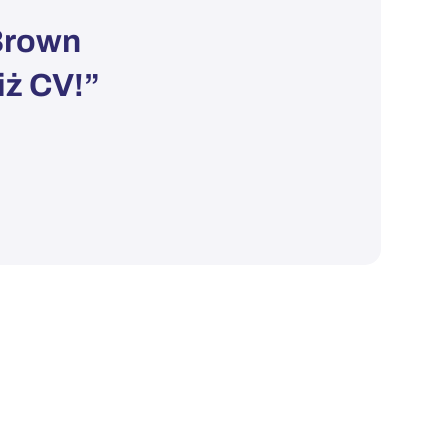
Brown
iż CV!”