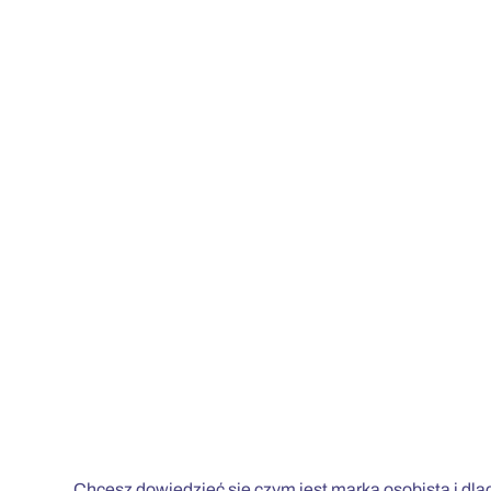
Chcesz dowiedzieć się czym jest marka osobista i d