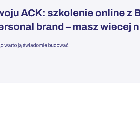
oju ACK: szkolenie online z 
rsonal brand – masz wiecej n
ego warto ją świadomie budować