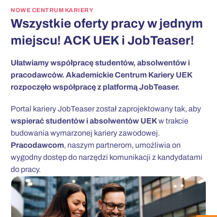
NOWE CENTRUM KARIERY
Wszystkie oferty pracy w jednym
miejscu! ACK UEK i JobTeaser!
Ułatwiamy współpracę studentów, absolwentów i
pracodawców. Akademickie Centrum Kariery UEK
rozpoczęło współpracę z platformą JobTeaser.
Portal kariery JobTeaser został zaprojektowany tak, aby
wspierać studentów i absolwentów UEK
w trakcie
budowania wymarzonej kariery zawodowej.
Pracodawcom
, naszym partnerom, umożliwia on
wygodny dostęp do narzędzi komunikacji z kandydatami
do pracy.
Do tego rejestracja i używanie platformy jest całkowicie
darmowe! Sprawdź jakie benefity daje rejestracja na
platformie: