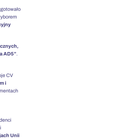
ygotowało
 wyborem
cyjny
icznych,
ra AD5”
.
oje CV
m i
umentach
udenci
i
jach Unii