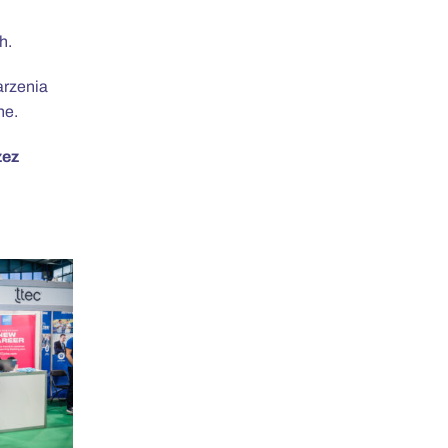
h.
arzenia
ne.
zez