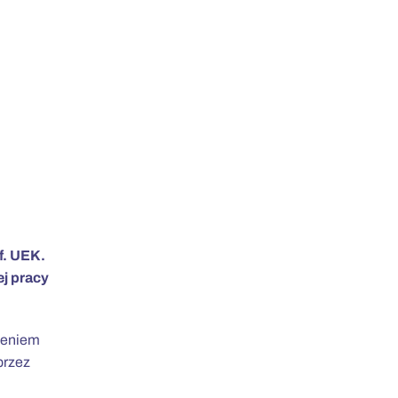
f. UEK.
j pracy
zeniem
przez