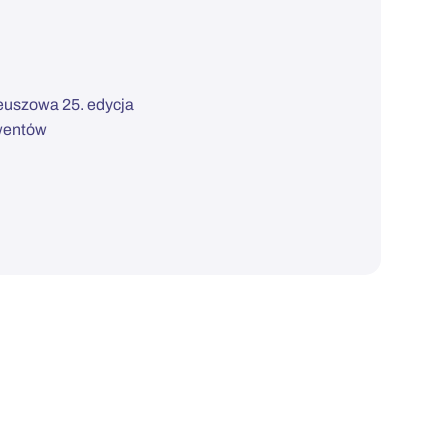
euszowa 25. edycja
lwentów