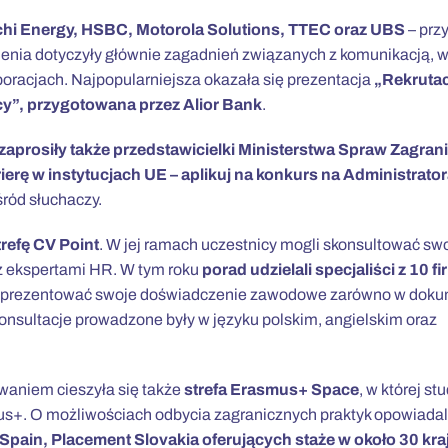
achi Energy, HSBC, Motorola Solutions, TTEC oraz UBS
– prz
pienia dotyczyły głównie zagadnień związanych z komunikacją,
rporacjach. Najpopularniejsza okazała się prezentacja
„Rekruta
cy”, przygotowana przez Alior Bank
.
zaprosiły także przedstawicielki Ministerstwa Spraw Zagran
ierę w instytucjach UE – aplikuj na konkurs na Administrato
ród słuchaczy.
refę CV Point
. W jej ramach uczestnicy mogli skonsultować sw
 z ekspertami HR. W tym roku
porad udzielali specjaliści z 10 fir
iej zaprezentować swoje doświadczenie zawodowe zarówno w dok
Konsultacje prowadzone były w języku polskim, angielskim oraz
waniem cieszyła się także
strefa Erasmus+ Space
, w której st
s+. O możliwościach odbycia zagranicznych praktyk opowiadal
Spain, Placement Slovakia oferujących staże w około 30 kra