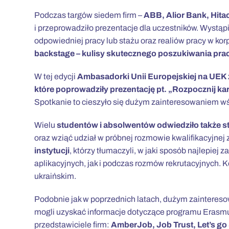
Podczas targów siedem firm –
ABB, Alior Bank, Hit
i przeprowadziło prezentacje dla uczestników. Wystą
odpowiedniej pracy lub stażu oraz realiów pracy w ko
backstage – kulisy skutecznego poszukiwania pra
W tej edycji
Ambasadorki Unii Europejskiej na UEK 
które poprowadziły prezentację pt. „Rozpocznij kar
Spotkanie to cieszyło się dużym zainteresowaniem wś
Wielu
studentów i absolwentów odwiedziło także st
oraz wziąć udział w próbnej rozmowie kwalifikacyjnej
instytucji
, którzy tłumaczyli, w jaki sposób najlep
aplikacyjnych, jak i podczas rozmów rekrutacyjnych. 
ukraińskim.
Podobnie jak w poprzednich latach, dużym zaintereso
mogli uzyskać informacje dotyczące programu Erasmu
przedstawiciele firm:
AmberJob, Job Trust, Let’s go 