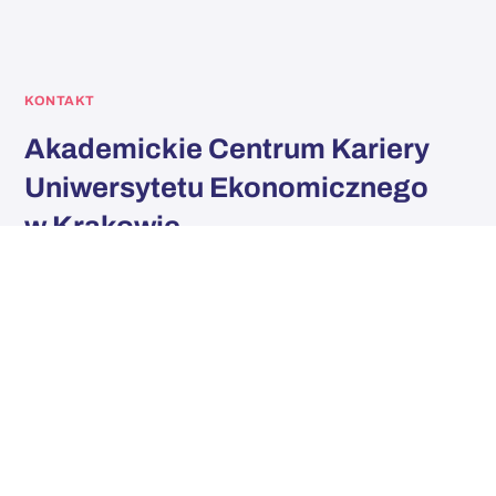
KONTAKT
Akademickie Centrum Kariery
Uniwersytetu Ekonomicznego
w Krakowie
Rozpocznij współpracę z UEK i pozyskaj najlepszych
pracowników dla Twojego biznesu.
bud. Księżówka, pok. K1, ul. Rakowicka 27, 31-510
Kraków
12 293 53 52
12 293 54 75