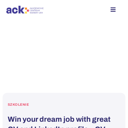
Przejdź
do
Toggle
zawartości
Naviga
Strefa Studenta
Strefa Pracodawcy
Kalendarz wydarzeń
O nas
Kontakt
SZKOLENIE
Win your dream job with great
Zaloguj się