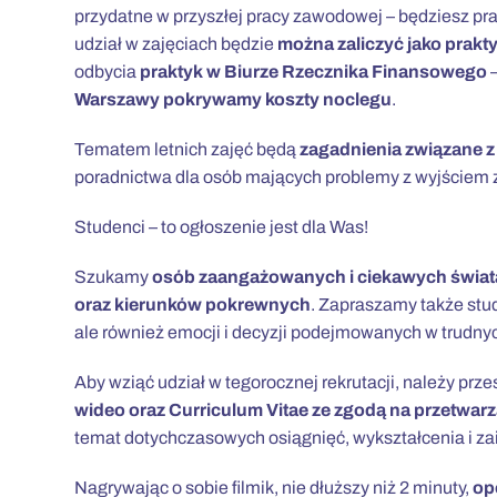
przydatne w przyszłej pracy zawodowej – będziesz p
udział w zajęciach będzie
można zaliczyć jako prakt
odbycia
praktyk w Biurze Rzecznika Finansowego
–
Warszawy pokrywamy koszty noclegu
.
Tematem letnich zajęć będą
zagadnienia związane 
poradnictwa dla osób mających problemy z wyjściem ze
Studenci – to ogłoszenie jest dla Was!
Szukamy
osób zaangażowanych i ciekawych świat
oraz kierunków pokrewnych
. Zapraszamy także stud
ale również emocji i decyzji podejmowanych w trudny
Aby wziąć udział w tegorocznej rekrutacji, należy prz
wideo oraz Curriculum Vitae ze zgodą na przetwa
temat dotychczasowych osiągnięć, wykształcenia i z
Nagrywając o sobie filmik, nie dłuższy niż 2 minuty,
op