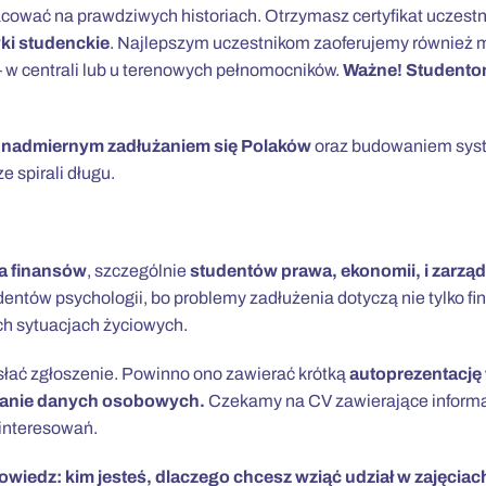
racować
na prawdziwych historiach. Otrzymasz certyfikat uczestn
yki studenckie
. Najlepszym uczestnikom zaoferujemy również 
 w centrali lub u terenowych pełnomocników.
Ważne! Studento
z nadmiernym zadłużaniem się Polaków
oraz budowaniem sys
 spirali długu.
a finansów
, szczególnie
studentów prawa, ekonomii, i zarzą
entów psychologii, bo problemy zadłużenia dotyczą nie tylko fi
ch sytuacjach życiowych.
esłać zgłoszenie. Powinno ono zawierać krótką
autoprezentację
rzanie danych osobowych.
Czekamy na CV zawierające informa
ainteresowań.
owiedz: kim jesteś, dlaczego chcesz wziąć udział w zajęciach