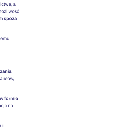
ictwa, a
możliwość
m spoza
temu
dzania
nansów,
 w formie
cje na
 i