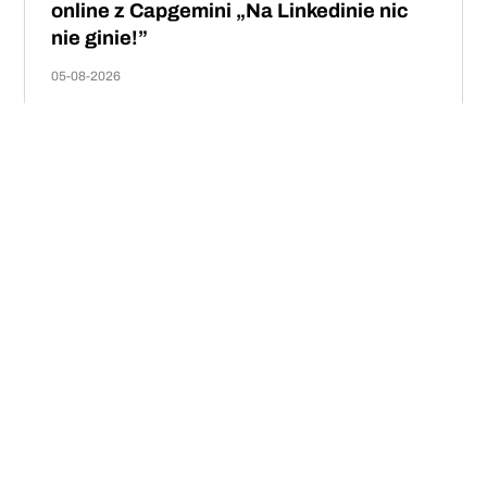
online z Capgemini „Na Linkedinie nic
nie ginie!”
05-08-2026
Rozwój marki osobistej, budowanie ścieżki kariery,
poznawanie nowych osób, tworzenie historii
zawodowej? TAK! Linkedin to idealne miejsce do tego.
CZYTAJ DALEJ