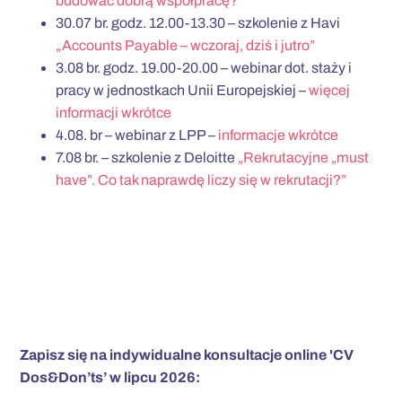
budować dobrą współpracę?”
30.07 br. godz. 12.00-13.30 – szkolenie z Havi
„Accounts Payable – wczoraj, dziś i jutro”
3.08 br. godz. 19.00-20.00 – webinar dot. staży i
pracy w jednostkach Unii Europejskiej –
więcej
informacji wkrótce
4.08. br – webinar z LPP –
informacje wkrótce
7.08 br. – szkolenie z Deloitte
„Rekrutacyjne „must
have”. Co tak naprawdę liczy się w rekrutacji?”
Zapisz się na indywidualne konsultacje online 'CV
Dos&Don’ts’ w lipcu 2026: